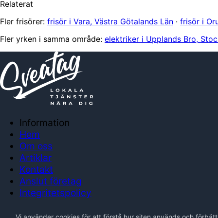
Relaterat
Fler frisörer:
frisör i Vara, Västra Götalands Län
·
frisör i O
Fler yrken i samma område:
elektriker i Upplands Bro, Sto
Information
Hem
Om oss
Artiklar
Kontakt
Anslut företag
Integritetspolicy
Vi använder cookies för att förstå hur siten används och förbät