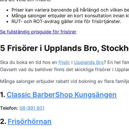
Priser kan variera beroende på hårlängd och vilken b
Många salonger erbjuder en kort konsultation innan kl
RUT- och ROT-avdrag gäller inte för frisörtjänster.
Se fullständig prisguide för frisörer
5 Frisörer i Upplands Bro, Stock
Ska du boka en tid hos en
frisör
i
Upplands Bro
? En hel fam
Oavsett vad du behöver finns det skickliga frisörer i Uppl
Många salonger erbjuder rabatt vid bokning av flera familj
1.
Classic BarberShop Kungsängen
Telefon:
08-991 601
2.
Frisörhörnan