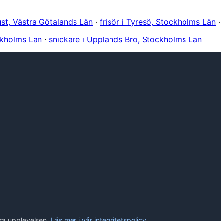
rust, Västra Götalands Län
·
frisör i Tyresö, Stockholms Län
ckholms Län
·
snickare i Upplands Bro, Stockholms Län
tra upplevelsen.
Läs mer i vår integritetspolicy