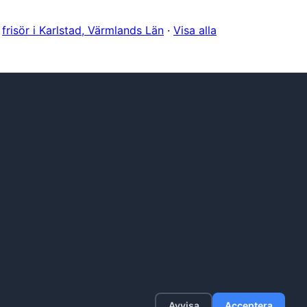
·
frisör i Karlstad, Värmlands Län
·
Visa alla
Avvisa
Acceptera