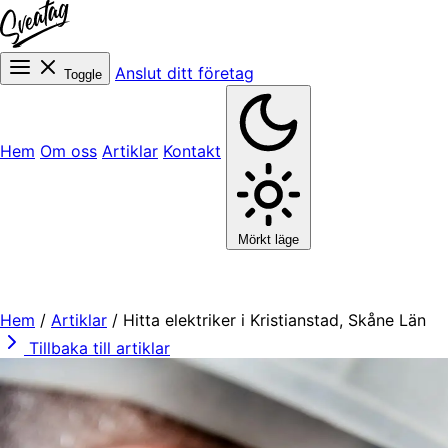
Anslut ditt företag
Toggle
Hem
Om oss
Artiklar
Kontakt
Mörkt läge
Hem
/
Artiklar
/
Hitta elektriker i Kristianstad, Skåne Län
Tillbaka till artiklar