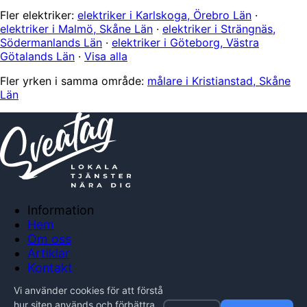
Fler elektriker:
elektriker i Karlskoga, Örebro Län
·
elektriker i Malmö, Skåne Län
·
elektriker i Strängnäs,
Södermanlands Län
·
elektriker i Göteborg, Västra
Götalands Län
·
Visa alla
Fler yrken i samma område:
målare i Kristianstad, Skåne
Län
Information
Hem
Om oss
Artiklar
Kontakt
Anslut företag
Vi använder cookies för att förstå
Integritetspolicy
hur siten används och förbättra