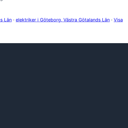
ds Län
·
elektriker i Göteborg, Västra Götalands Län
·
Visa