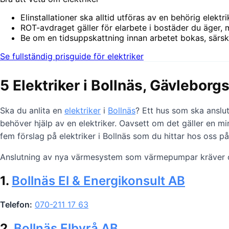
Elinstallationer ska alltid utföras av en behörig elektr
ROT-avdraget gäller för elarbete i bostäder du äger, 
Be om en tidsuppskattning innan arbetet bokas, särskilt
Se fullständig prisguide för elektriker
5 Elektriker i Bollnäs, Gävleborg
Ska du anlita en
elektriker
i
Bollnäs
? Ett hus som ska anslut
behöver hjälp av en elektriker. Oavsett om det gäller en min
fem förslag på elektriker i Bollnäs som du hittar hos oss p
Anslutning av nya värmesystem som värmepumpar kräver ofta
1.
Bollnäs El & Energikonsult AB
Telefon:
070-211 17 63
2.
Bollnäs Elbyrå AB