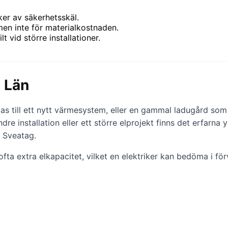
iker av säkerhetsskäl.
men inte för materialkostnaden.
 vid större installationer.
s Län
as till ett nytt värmesystem, eller en gammal ladugård som 
dre installation eller ett större elprojekt finns det erfarn
å Sveatag.
 extra elkapacitet, vilket en elektriker kan bedöma i för