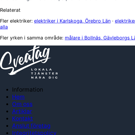
Relaterat
Fler elektriker:
elektriker i Karlskoga, Örebro Län
·
elektrik
alla
Fler yrken i samma område:
målare i Bollnäs, Gävleborgs L
Information
Hem
Om oss
Artiklar
Kontakt
Anslut företag
Integritetspolicy