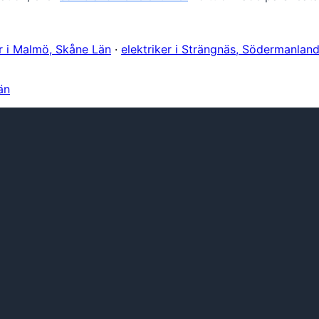
er i Malmö, Skåne Län
·
elektriker i Strängnäs, Södermanlan
än