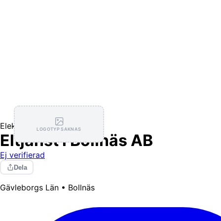
Elektriker
LOGOTYP SAKNAS
Eltjänst i Bollnäs AB
Ej verifierad
Dela
Gävleborgs Län • Bollnäs