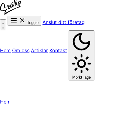
Anslut ditt företag
Toggle
Hem
Om oss
Artiklar
Kontakt
Mörkt läge
Hem