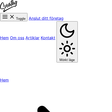
Anslut ditt företag
Toggle
Hem
Om oss
Artiklar
Kontakt
Mörkt läge
Hem