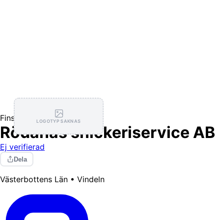
Finsnickeri
LOGOTYP SAKNAS
Rödånäs snickeriservice AB
Ej verifierad
Dela
Västerbottens Län • Vindeln