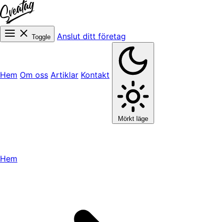
Anslut ditt företag
Toggle
Hem
Om oss
Artiklar
Kontakt
Mörkt läge
Hem