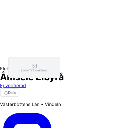
Elektriker
LOGOTYP SAKNAS
Åmsele Elbyrå
Ej verifierad
Dela
Västerbottens Län • Vindeln