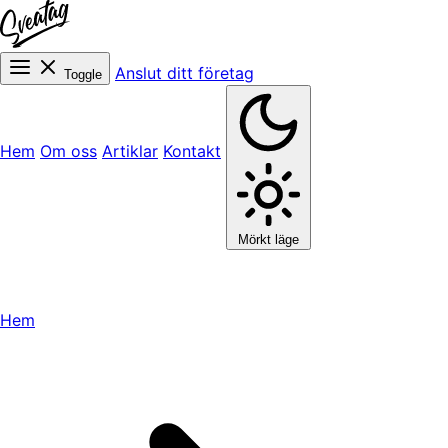
Anslut ditt företag
Toggle
Hem
Om oss
Artiklar
Kontakt
Mörkt läge
Hem