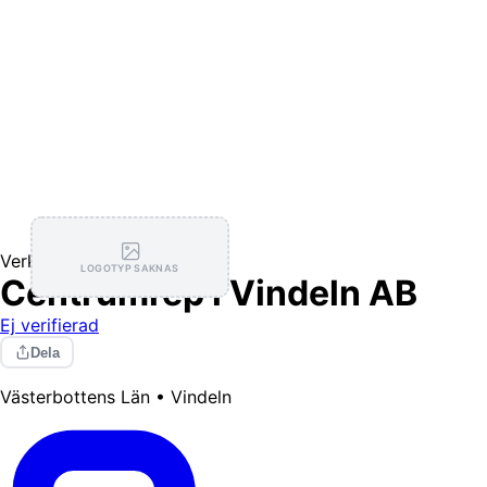
Verkstäder
LOGOTYP SAKNAS
Centrumrep i Vindeln AB
Ej verifierad
Dela
Västerbottens Län • Vindeln