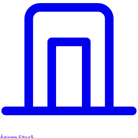
Åmsele Elbyrå