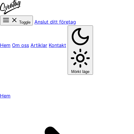
Anslut ditt företag
Toggle
Hem
Om oss
Artiklar
Kontakt
Mörkt läge
Hem