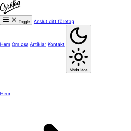
Anslut ditt företag
Toggle
Hem
Om oss
Artiklar
Kontakt
Mörkt läge
Hem