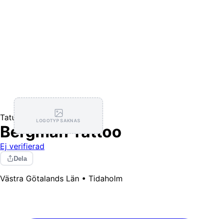
Tatuerare
LOGOTYP SAKNAS
Bergman Tattoo
Ej verifierad
Dela
Västra Götalands Län • Tidaholm