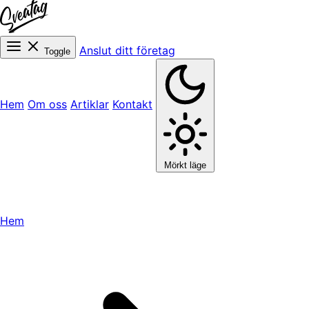
Anslut ditt företag
Toggle
Hem
Om oss
Artiklar
Kontakt
Mörkt läge
Hem