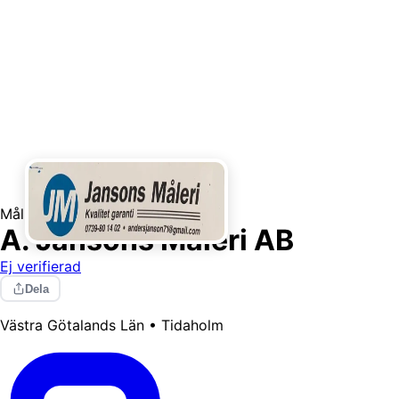
Målning / Tapetsering
A. Jansons Måleri AB
Ej verifierad
Dela
Västra Götalands Län • Tidaholm