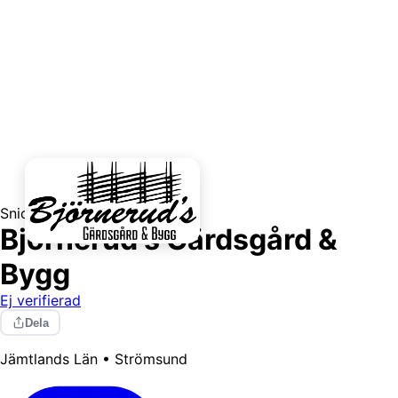
Snickare
Björnerud's Gärdsgård &
Bygg
Ej verifierad
Dela
Jämtlands Län • Strömsund