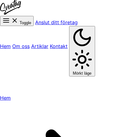
Anslut ditt företag
Toggle
Hem
Om oss
Artiklar
Kontakt
Mörkt läge
Hem