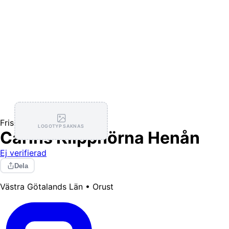
Frisörer
LOGOTYP SAKNAS
Carins Klipphörna Henån
Ej verifierad
Dela
Västra Götalands Län • Orust