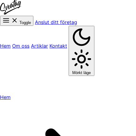
Anslut ditt företag
Toggle
Hem
Om oss
Artiklar
Kontakt
Mörkt läge
Hem