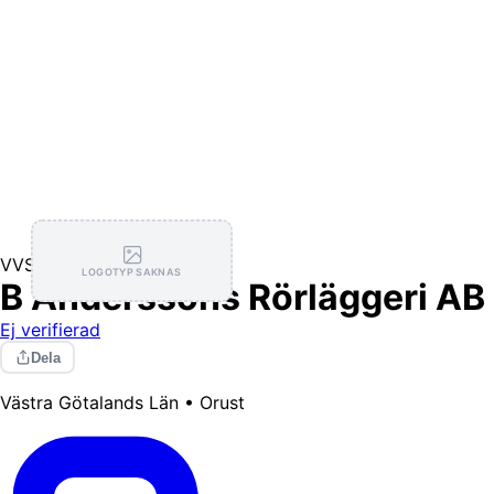
VVS
LOGOTYP SAKNAS
B Anderssons Rörläggeri AB
Ej verifierad
Dela
Västra Götalands Län • Orust