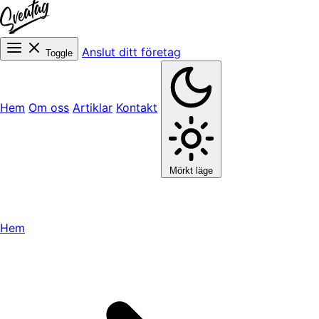
Anslut ditt företag
Toggle
Hem
Om oss
Artiklar
Kontakt
Mörkt läge
Hem