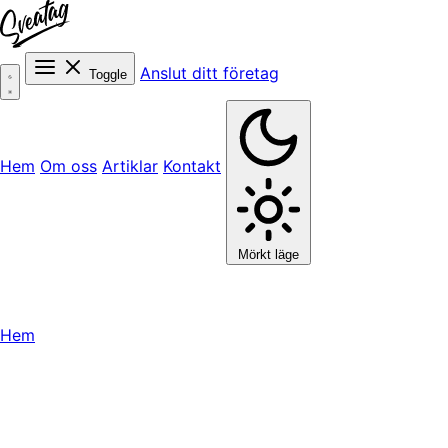
Anslut ditt företag
Toggle
Hem
Om oss
Artiklar
Kontakt
Mörkt läge
Hem