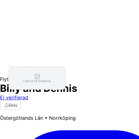
Flytthjälp
LOGOTYP SAKNAS
Billy and Dennis
Ej verifierad
Dela
Östergötlands Län • Norrköping