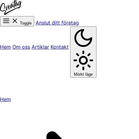
Anslut ditt företag
Toggle
Hem
Om oss
Artiklar
Kontakt
Mörkt läge
Hem