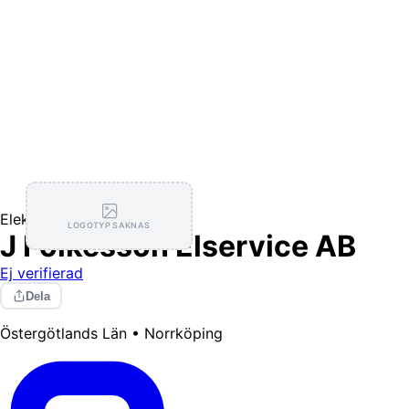
Elektriker
LOGOTYP SAKNAS
J Folkesson Elservice AB
Ej verifierad
Dela
Östergötlands Län • Norrköping