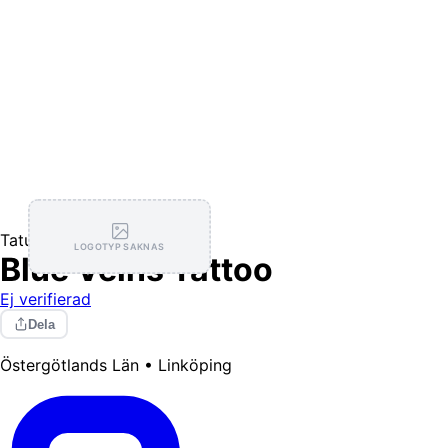
Tatuerare
LOGOTYP SAKNAS
Blue Veins Tattoo
Ej verifierad
Dela
Östergötlands Län • Linköping