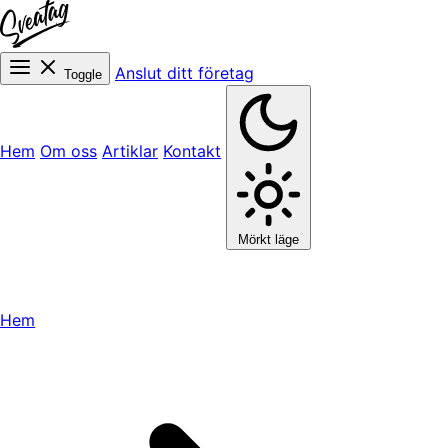
Anslut ditt företag
Toggle
Hem
Om oss
Artiklar
Kontakt
Mörkt läge
Hem