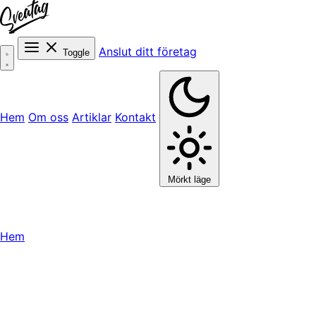
Anslut ditt företag
Toggle
Hem
Om oss
Artiklar
Kontakt
Mörkt läge
Hem