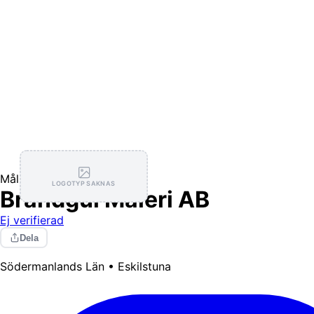
Målning / Tapetsering
LOGOTYP SAKNAS
Brandgul Måleri AB
Ej verifierad
Dela
Södermanlands Län • Eskilstuna