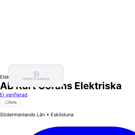
Elektriker
LOGOTYP SAKNAS
AB Kurt Görans Elektriska
Ej verifierad
Dela
Södermanlands Län • Eskilstuna