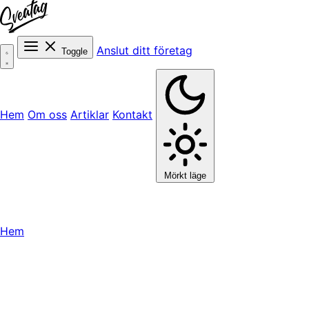
Anslut ditt företag
Toggle
Hem
Om oss
Artiklar
Kontakt
Mörkt läge
Hem