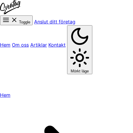
Anslut ditt företag
Toggle
Hem
Om oss
Artiklar
Kontakt
Mörkt läge
Hem