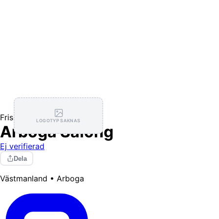
Frisörer
LOGOTYP SAKNAS
Arboga Salong
Ej verifierad
Dela
Västmanland • Arboga