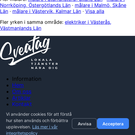
Norrköping, Östergötlands Län
·
målare i Malmö, Skåne
Län
·
målare i Västervik, Kalmar Län
·
Visa alla
Fler yrken i samma område:
elektriker i Västerås,
Västmanlands Län
Information
Hem
Om oss
Artiklar
Kontakt
Anslut företag
Vi använder cookies för att förstå
Integritetspolicy
hur siten används och förbättra
Avvisa
Acceptera
upplevelsen.
Läs mer i vår
© 2026 Sveatag. Alla rättigheter förbehållna.
integritetspolicy