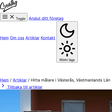
Anslut ditt företag
Toggle
Hem
Om oss
Artiklar
Kontakt
Mörkt läge
Hem
/
Artiklar
/
Hitta målare i Västerås, Västmanlands Län
Tillbaka till artiklar