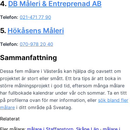
4.
DB Måleri & Entreprenad AB
Telefon:
021-471 77 90
5.
Hökåsens Måleri
Telefon:
070-978 20 40
Sammanfattning
Dessa fem målare i Västerås kan hjälpa dig oavsett om
projektet är stort eller smått. Ett bra tips är att boka in
större målningsprojekt i god tid, eftersom många målare
har fullbokade kalendrar under vår och sommar. Ta en titt
på profilerna ovan för mer information, eller
sök bland fler
målare
i ditt område på Sveatag.
Relaterat
Fler målare:
målare i Staffanstorp, Skåne Län
·
målare i