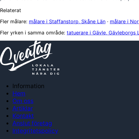
Relaterat
Fler målare:
målare i Staffanstorp, Skåne Län
·
målare i No
Fler yrken i samma område:
tatuerare i Gävle, Gävleborgs 
Information
Hem
Om oss
Artiklar
Kontakt
Anslut företag
Integritetspolicy