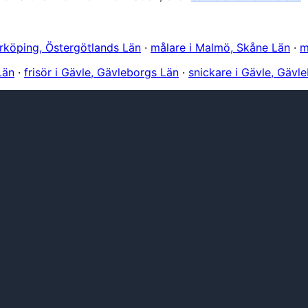
rrköping, Östergötlands Län
·
målare i Malmö, Skåne Län
·
m
Län
·
frisör i Gävle, Gävleborgs Län
·
snickare i Gävle, Gävl