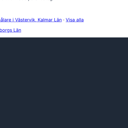
ålare i Västervik, Kalmar Län
·
Visa alla
eborgs Län