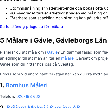
Utomhusmålning är väderberoende och bokas ofta upp
ROT-avdraget täcker arbetskostnaden vid målning och
Förarbete som spackling och slipning kan påverka off
Se fullständig prisguide för målare
5 Målare i Gävle, Gävleborgs Län
Planerar du att måla om i
Gävle
? En gammal fasad som flaga
anledningar till att man anlitar en
målare
. Oavsett om proje
Gävle som du hittar hos oss på Sveatag.
Precis som vid andra hantverkstjänster kan du dra nytta av
1.
Bomhus Måleri
Telefon:
026-193 662
2.
Briljant Måleri i Sverige AB