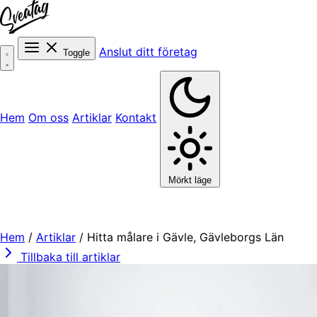
Anslut ditt företag
Toggle
Hem
Om oss
Artiklar
Kontakt
Mörkt läge
Hem
/
Artiklar
/
Hitta målare i Gävle, Gävleborgs Län
Tillbaka till artiklar