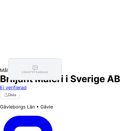
Målning / Tapetsering
LOGOTYP SAKNAS
Briljant Måleri i Sverige AB
Ej verifierad
Dela
Gävleborgs Län • Gävle