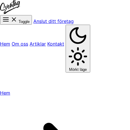
Anslut ditt företag
Toggle
Hem
Om oss
Artiklar
Kontakt
Mörkt läge
Hem