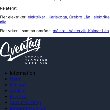
Relaterat
Fler elektriker:
elektriker i Karlskoga, Örebro Län
·
elektrik
alla
Fler yrken i samma område:
målare i Västervik, Kalmar Län
Information
Hem
Om oss
Artiklar
Kontakt
Anslut företag
Integritetspolicy