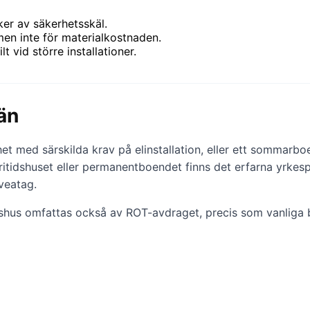
iker av säkerhetsskäl.
men inte för materialkostnaden.
 vid större installationer.
Län
et med särskilda krav på elinstallation, eller ett sommarboen
fritidshuset eller permanentboendet finns det erfarna yrke
Sveatag.
shus omfattas också av ROT-avdraget, precis som vanliga 