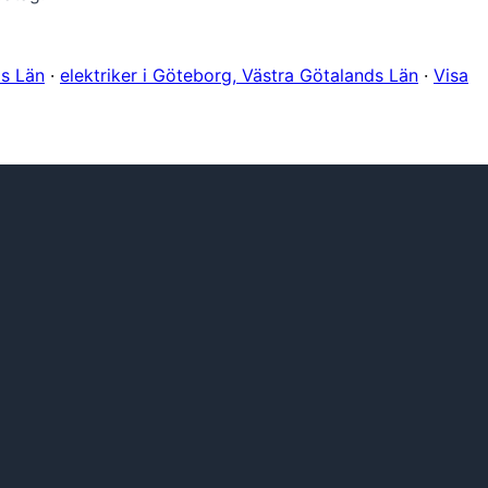
ds Län
·
elektriker i Göteborg, Västra Götalands Län
·
Visa