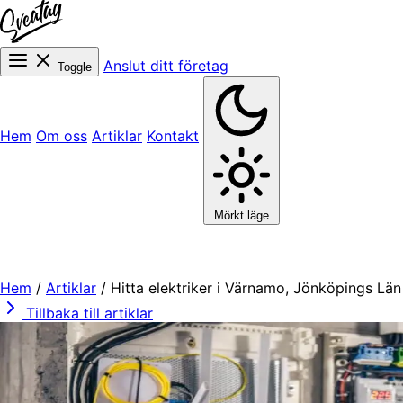
Anslut ditt företag
Toggle
Hem
Om oss
Artiklar
Kontakt
Mörkt läge
Hem
/
Artiklar
/
Hitta elektriker i Värnamo, Jönköpings Län
Tillbaka till artiklar