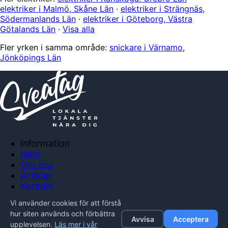
elektriker i Malmö, Skåne Län
·
elektriker i Strängnäs,
Södermanlands Län
·
elektriker i Göteborg, Västra
Götalands Län
·
Visa alla
Fler yrken i samma område:
snickare i Värnamo,
Jönköpings Län
Information
Hem
Om oss
Artiklar
Kontakt
Anslut företag
Vi använder cookies för att förstå
Integritetspolicy
hur siten används och förbättra
Avvisa
Acceptera
upplevelsen.
Läs mer i vår