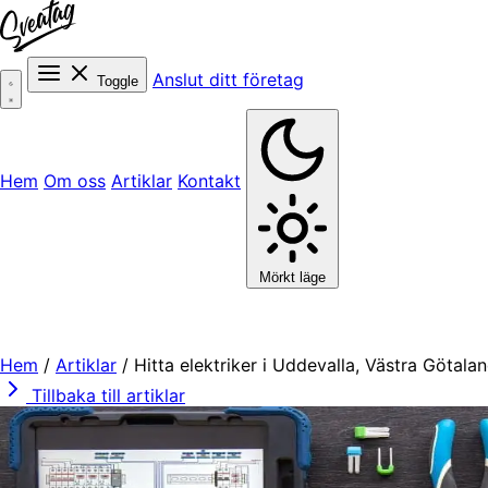
Anslut ditt företag
Toggle
Hem
Om oss
Artiklar
Kontakt
Mörkt läge
Hem
/
Artiklar
/
Hitta elektriker i Uddevalla, Västra Götala
Tillbaka till artiklar