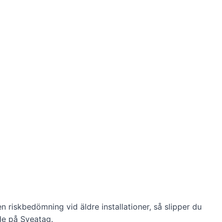
en riskbedömning vid äldre installationer, så slipper du
de på Sveatag.