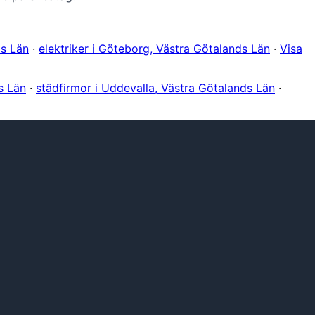
ds Län
·
elektriker i Göteborg, Västra Götalands Län
·
Visa
s Län
·
städfirmor i Uddevalla, Västra Götalands Län
·