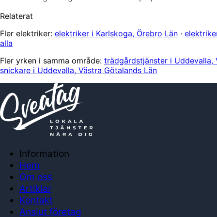
Relaterat
Fler elektriker:
elektriker i Karlskoga, Örebro Län
·
elektrik
alla
Fler yrken i samma område:
trädgårdstjänster i Uddevalla,
snickare i Uddevalla, Västra Götalands Län
Information
Hem
Om oss
Artiklar
Kontakt
Anslut företag