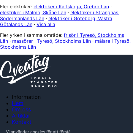
Fler elektriker:
elektriker i Karlskoga, Örebro Län
·
elektriker i Malmö, Skåne Län
·
elektriker i Strängnäs,
Södermanlands Län
·
elektriker i Göteborg, Västra
Götalands Län
·
Visa alla
Fler yrken i samma område:
frisör i Tyresö, Stockholms
Län
·
massörer i Tyresö, Stockholms Län
·
målare i Tyresö,
Stockholms Län
Information
Hem
Om oss
Artiklar
Kontakt
Anslut företag
Vi använder cookies för att förstå