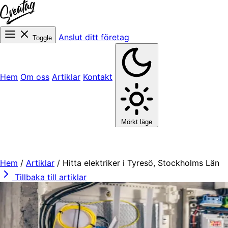
Anslut ditt företag
Toggle
Hem
Om oss
Artiklar
Kontakt
Mörkt läge
Hem
/
Artiklar
/
Hitta elektriker i Tyresö, Stockholms Län
Tillbaka till artiklar