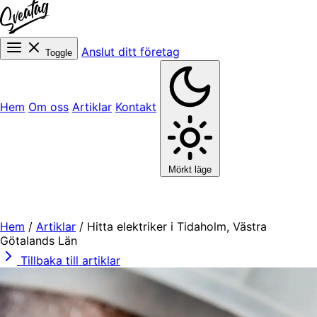
Anslut ditt företag
Toggle
Hem
Om oss
Artiklar
Kontakt
Mörkt läge
Hem
/
Artiklar
/
Hitta elektriker i Tidaholm, Västra
Götalands Län
Tillbaka till artiklar