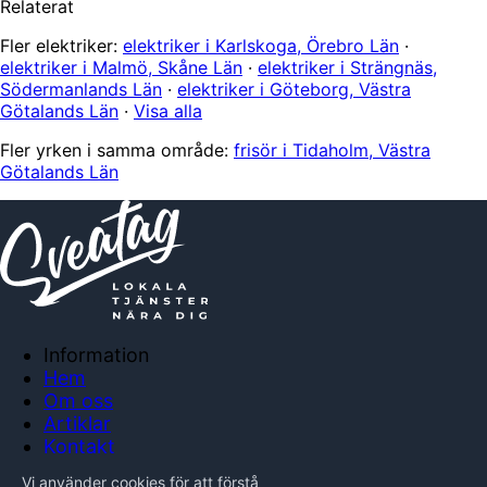
Relaterat
Fler elektriker:
elektriker i Karlskoga, Örebro Län
·
elektriker i Malmö, Skåne Län
·
elektriker i Strängnäs,
Södermanlands Län
·
elektriker i Göteborg, Västra
Götalands Län
·
Visa alla
Fler yrken i samma område:
frisör i Tidaholm, Västra
Götalands Län
Information
Hem
Om oss
Artiklar
Kontakt
Anslut företag
Vi använder cookies för att förstå