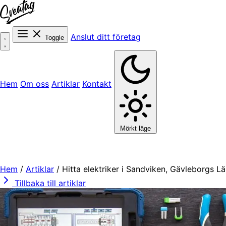
Anslut ditt företag
Toggle
Hem
Om oss
Artiklar
Kontakt
Mörkt läge
Hem
/
Artiklar
/
Hitta elektriker i Sandviken, Gävleborgs L
Tillbaka till artiklar