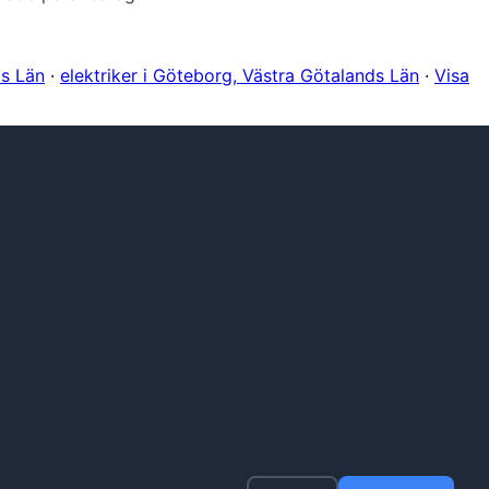
ds Län
·
elektriker i Göteborg, Västra Götalands Län
·
Visa