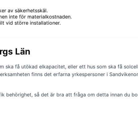
iker av säkerhetsskäl.
men inte för materialkostnaden.
 vid större installationer.
orgs Län
m ska få utökad elkapacitet, eller ett hus som ska få solcell
 verksamheten finns det erfarna yrkespersoner i Sandvikeno
ifik behörighet, så det är bra att fråga om detta innan du bo