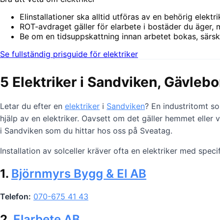
Elinstallationer ska alltid utföras av en behörig elektr
ROT-avdraget gäller för elarbete i bostäder du äger, 
Be om en tidsuppskattning innan arbetet bokas, särskilt
Se fullständig prisguide för elektriker
5 Elektriker i Sandviken, Gävleb
Letar du efter en
elektriker
i
Sandviken
? En industritomt so
hjälp av en elektriker. Oavsett om det gäller hemmet eller
i Sandviken som du hittar hos oss på Sveatag.
Installation av solceller kräver ofta en elektriker med spec
1.
Björnmyrs Bygg & El AB
Telefon:
070-675 41 43
2.
Elarbete AB