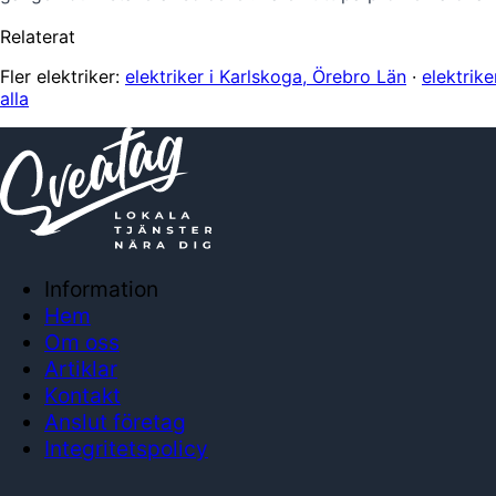
Relaterat
Fler elektriker:
elektriker i Karlskoga, Örebro Län
·
elektrik
alla
Information
Hem
Om oss
Artiklar
Kontakt
Anslut företag
Integritetspolicy