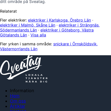
ditt område på Sveatag.
Relaterat
Fler elektriker:
elektriker i Karlskoga, Örebro Län
·
elektriker i Malmö, Skåne Län
·
elektriker i Strängnäs,
Södermanlands Län
·
elektriker i Göteborg, Västra
Götalands Län
·
Visa alla
Fler yrken i samma område:
snickare i Örnsköldsvik,
Västernorrlands Län
Information
Hem
Om oss
Artiklar