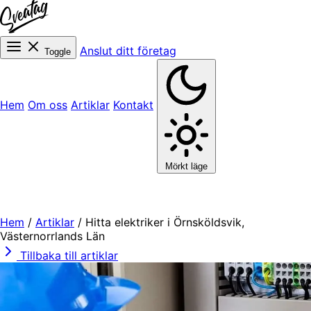
Anslut ditt företag
Toggle
Hem
Om oss
Artiklar
Kontakt
Mörkt läge
Hem
/
Artiklar
/
Hitta elektriker i Örnsköldsvik,
Västernorrlands Län
Tillbaka till artiklar