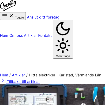
Anslut ditt företag
Toggle
Hem
Om oss
Artiklar
Kontakt
Mörkt läge
Hem
/
Artiklar
/
Hitta elektriker i Karlstad, Värmlands Län
Tillbaka till artiklar