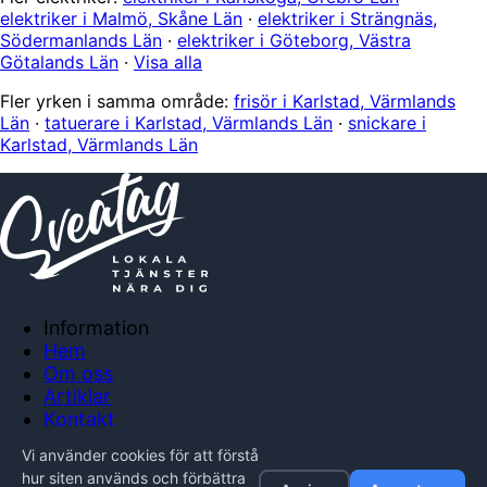
elektriker i Malmö, Skåne Län
·
elektriker i Strängnäs,
Södermanlands Län
·
elektriker i Göteborg, Västra
Götalands Län
·
Visa alla
Fler yrken i samma område:
frisör i Karlstad, Värmlands
Län
·
tatuerare i Karlstad, Värmlands Län
·
snickare i
Karlstad, Värmlands Län
Information
Hem
Om oss
Artiklar
Kontakt
Anslut företag
Vi använder cookies för att förstå
Integritetspolicy
hur siten används och förbättra