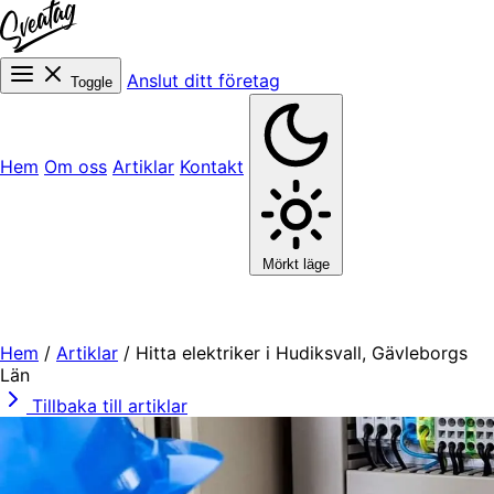
Anslut ditt företag
Toggle
Hem
Om oss
Artiklar
Kontakt
Mörkt läge
Hem
/
Artiklar
/
Hitta elektriker i Hudiksvall, Gävleborgs
Län
Tillbaka till artiklar