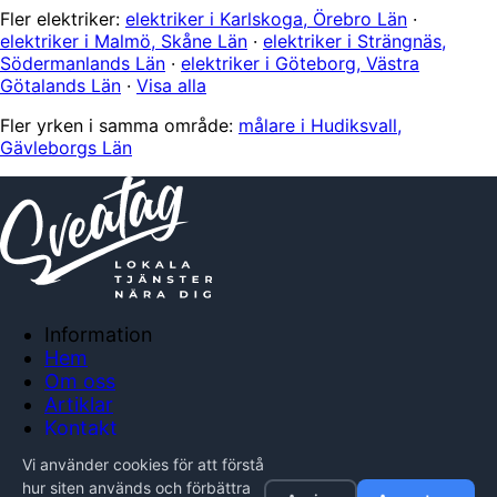
Fler elektriker:
elektriker i Karlskoga, Örebro Län
·
elektriker i Malmö, Skåne Län
·
elektriker i Strängnäs,
Södermanlands Län
·
elektriker i Göteborg, Västra
Götalands Län
·
Visa alla
Fler yrken i samma område:
målare i Hudiksvall,
Gävleborgs Län
Information
Hem
Om oss
Artiklar
Kontakt
Anslut företag
Vi använder cookies för att förstå
Integritetspolicy
hur siten används och förbättra