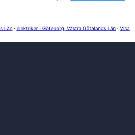
ds Län
·
elektriker i Göteborg, Västra Götalands Län
·
Visa