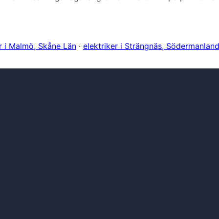
er i Malmö, Skåne Län
·
elektriker i Strängnäs, Södermanlan