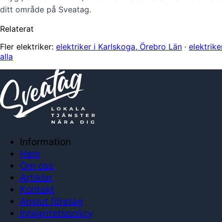
ditt område på Sveatag.
Relaterat
Fler elektriker:
elektriker i Karlskoga, Örebro Län
·
elektrik
alla
Information
Hem
Om oss
Artiklar
Kontakt
Anslut företag
Integritetspolicy