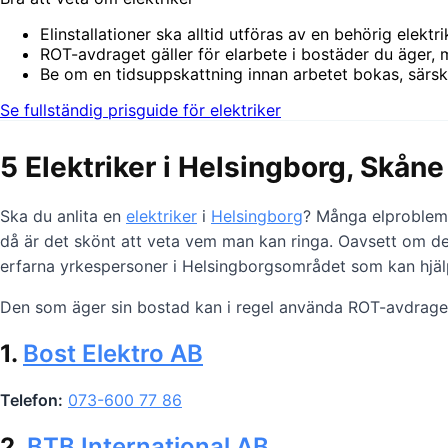
Elinstallationer ska alltid utföras av en behörig elektr
ROT-avdraget gäller för elarbete i bostäder du äger, 
Be om en tidsuppskattning innan arbetet bokas, särskilt
Se fullständig prisguide för elektriker
5 Elektriker i Helsingborg, Skåne
Ska du anlita en
elektriker
i
Helsingborg
? Många elproblem d
då är det skönt att veta vem man kan ringa. Oavsett om det
erfarna yrkespersoner i Helsingborgsområdet som kan hjälpa
Den som äger sin bostad kan i regel använda ROT-avdraget fö
1.
Bost Elektro AB
Telefon:
073-600 77 86
2.
BTB International AB