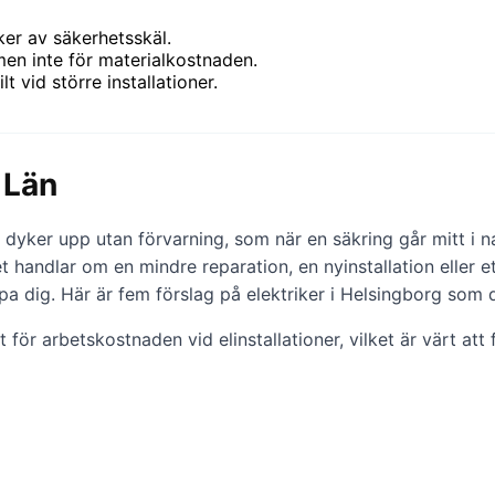
iker av säkerhetsskäl.
men inte för materialkostnaden.
 vid större installationer.
 Län
yker upp utan förvarning, som när en säkring går mitt i nat
 handlar om en mindre reparation, en nyinstallation eller e
 dig. Här är fem förslag på elektriker i Helsingborg som d
r arbetskostnaden vid elinstallationer, vilket är värt att 