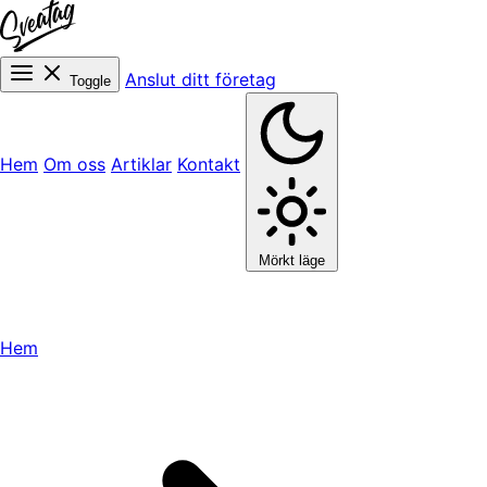
Anslut ditt företag
Toggle
Hem
Om oss
Artiklar
Kontakt
Mörkt läge
Hem