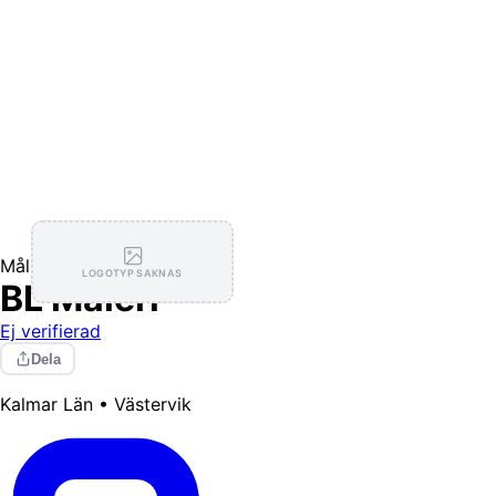
Målning / Tapetsering
LOGOTYP SAKNAS
BL Måleri
Ej verifierad
Dela
Kalmar Län • Västervik