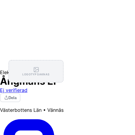
Elektriker
LOGOTYP SAKNAS
Ångmans El
Ej verifierad
Dela
Västerbottens Län • Vännäs