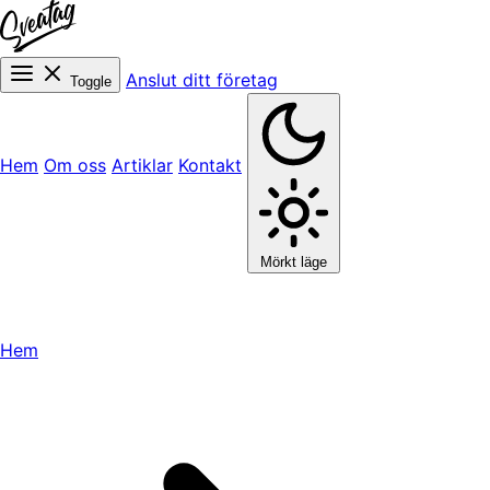
Anslut ditt företag
Toggle
Hem
Om oss
Artiklar
Kontakt
Mörkt läge
Hem