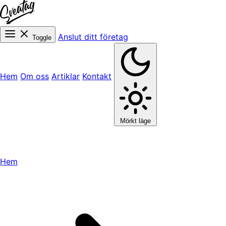
Anslut ditt företag
Toggle
Hem
Om oss
Artiklar
Kontakt
Mörkt läge
Hem