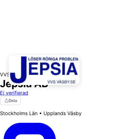
VVS
Jepsia AB
Ej verifierad
Dela
Stockholms Län • Upplands Väsby