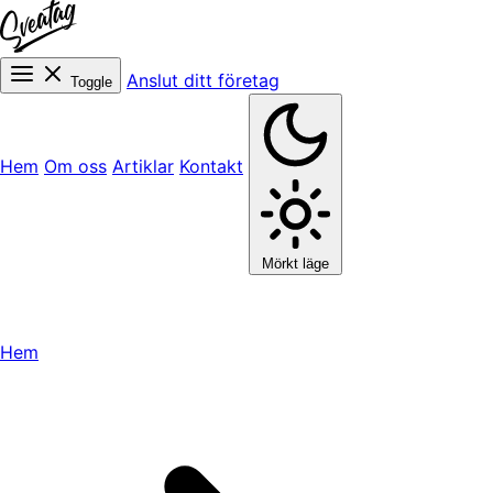
Anslut ditt företag
Toggle
Hem
Om oss
Artiklar
Kontakt
Mörkt läge
Hem