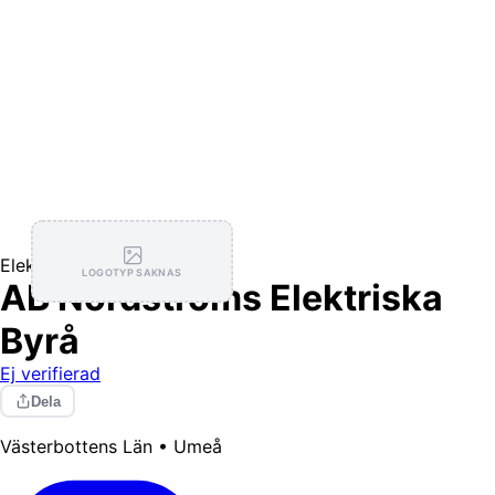
Elektriker
LOGOTYP SAKNAS
AB Nordströms Elektriska
Byrå
Ej verifierad
Dela
Västerbottens Län • Umeå