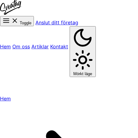
Anslut ditt företag
Toggle
Hem
Om oss
Artiklar
Kontakt
Mörkt läge
Hem