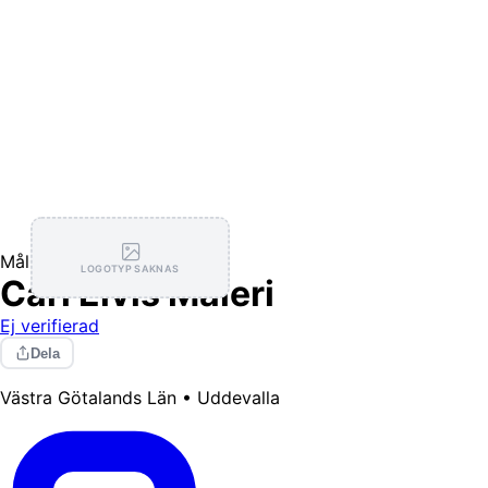
Målning / Tapetsering
LOGOTYP SAKNAS
Carl Elvis Måleri
Ej verifierad
Dela
Västra Götalands Län • Uddevalla