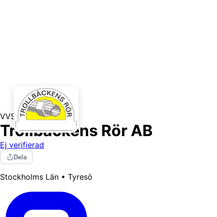
VVS
Trollbäckens Rör AB
Ej verifierad
Dela
Stockholms Län • Tyresö