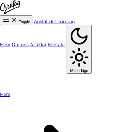
Anslut ditt företag
Toggle
Hem
Om oss
Artiklar
Kontakt
Mörkt läge
Hem