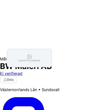
Målning / Tapetsering
LOGOTYP SAKNAS
BW Måleri AB
Ej verifierad
Dela
Västernorrlands Län • Sundsvall