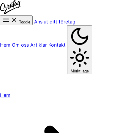
Anslut ditt företag
Toggle
Hem
Om oss
Artiklar
Kontakt
Mörkt läge
Hem