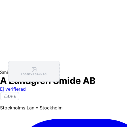
Smide
LOGOTYP SAKNAS
A Lundgren Smide AB
Ej verifierad
Dela
Stockholms Län • Stockholm