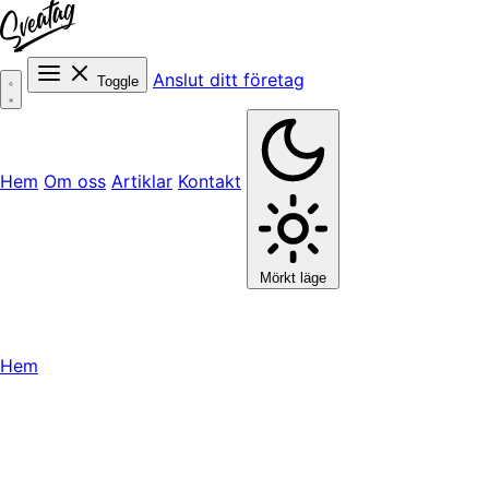
Anslut ditt företag
Toggle
Hem
Om oss
Artiklar
Kontakt
Mörkt läge
Hem