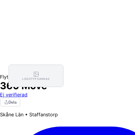
Flytthjälp
LOGOTYP SAKNAS
360 Move
Ej verifierad
Dela
Skåne Län • Staffanstorp