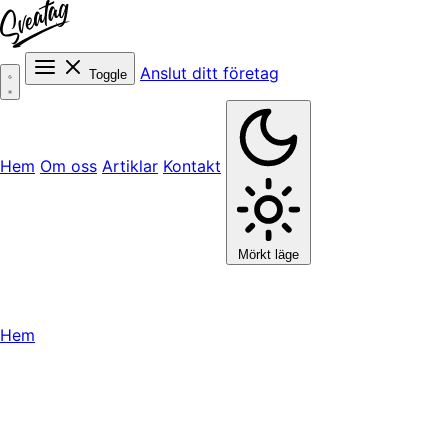
Anslut ditt företag
Toggle
Hem
Om oss
Artiklar
Kontakt
Mörkt läge
Hem