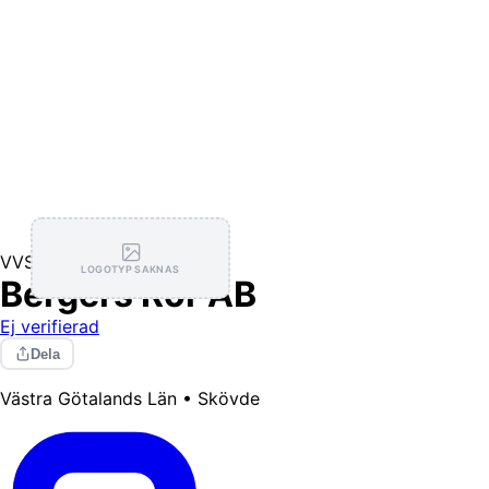
VVS
LOGOTYP SAKNAS
Bergers Rör AB
Ej verifierad
Dela
Västra Götalands Län • Skövde