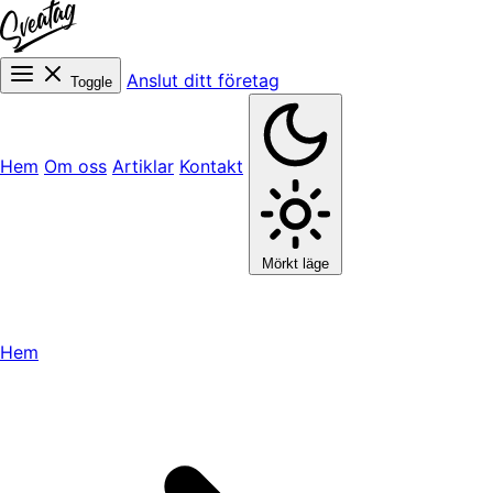
Anslut ditt företag
Toggle
Hem
Om oss
Artiklar
Kontakt
Mörkt läge
Hem