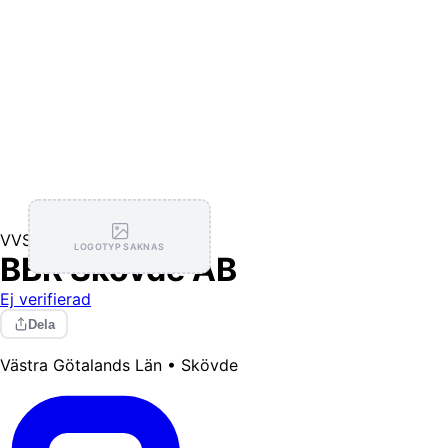
VVS
LOGOTYP SAKNAS
BBR Skövde AB
Ej verifierad
Dela
Västra Götalands Län • Skövde