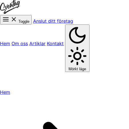
Anslut ditt företag
Toggle
Hem
Om oss
Artiklar
Kontakt
Mörkt läge
Hem