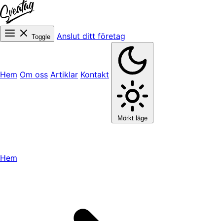
Anslut ditt företag
Toggle
Hem
Om oss
Artiklar
Kontakt
Mörkt läge
Hem