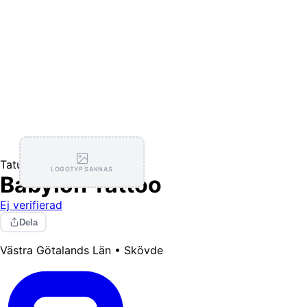
Tatuerare
LOGOTYP SAKNAS
Babylon Tattoo
Ej verifierad
Dela
Västra Götalands Län • Skövde