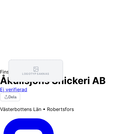
Finsnickeri
LOGOTYP SAKNAS
Åkullsjöns Snickeri AB
Ej verifierad
Dela
Västerbottens Län • Robertsfors