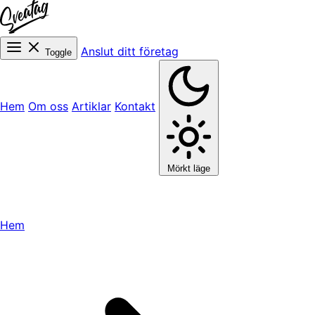
Anslut ditt företag
Toggle
Hem
Om oss
Artiklar
Kontakt
Mörkt läge
Hem