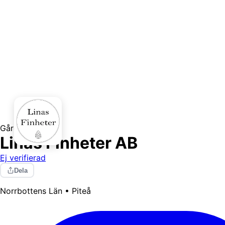
Gårdsbutik
Linas Finheter AB
Ej verifierad
Dela
Norrbottens Län • Piteå