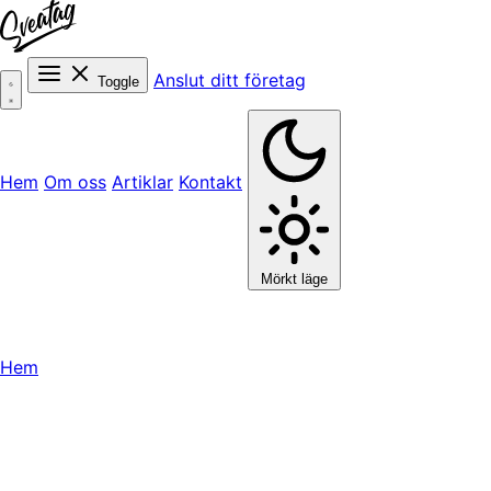
Anslut ditt företag
Toggle
Hem
Om oss
Artiklar
Kontakt
Mörkt läge
Hem