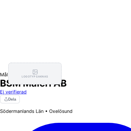
Målning / Tapetsering
LOGOTYP SAKNAS
BSM Måleri AB
Ej verifierad
Dela
Södermanlands Län • Oxelösund