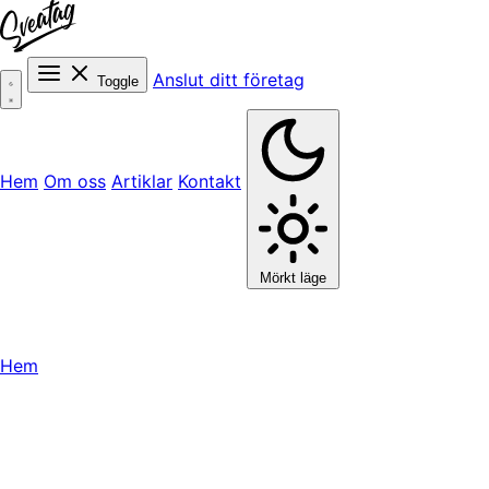
Anslut ditt företag
Toggle
Hem
Om oss
Artiklar
Kontakt
Mörkt läge
Hem