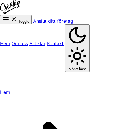
Anslut ditt företag
Toggle
Hem
Om oss
Artiklar
Kontakt
Mörkt läge
Hem