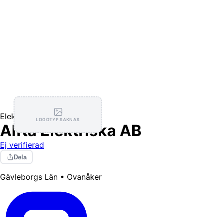
Elektriker
LOGOTYP SAKNAS
Alfta Elektriska AB
Ej verifierad
Dela
Gävleborgs Län • Ovanåker