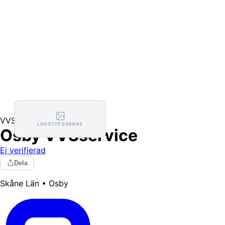
VVS
LOGOTYP SAKNAS
Osby VVSservice
Ej verifierad
Dela
Skåne Län • Osby