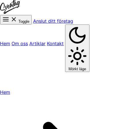
Anslut ditt företag
Toggle
Hem
Om oss
Artiklar
Kontakt
Mörkt läge
Hem