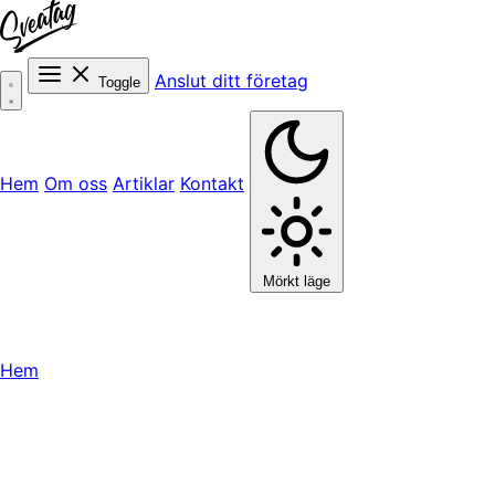
Anslut ditt företag
Toggle
Hem
Om oss
Artiklar
Kontakt
Mörkt läge
Hem