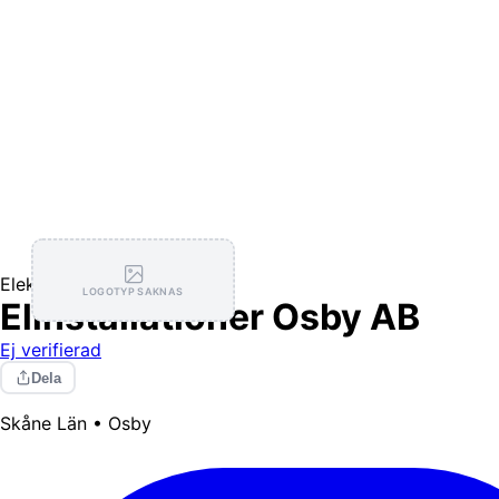
Elektriker
LOGOTYP SAKNAS
Elinstallationer Osby AB
Ej verifierad
Dela
Skåne Län • Osby